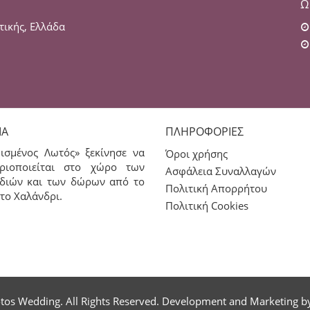
Ω
τικής, Ελλάδα
ΊΑ
ΠΛΗΡΟΦΟΡΊΕΣ
ισμένος Λωτός» ξεκίνησε να
Όροι χρήσης
ριοποιείται στο χώρο των
Ασφάλεια Συναλλαγών
διών και των δώρων από το
Πολιτική Απορρήτου
το Χαλάνδρι.
Πολιτική Cookies
tos Wedding. All Rights Reserved. Development and Marketing 