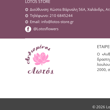
LOTOS STORE
Διεύθυνση: Κώστα Βάρναλη 56Α, Χαλάνδρι, Ατ
Τηλέφωνο: 210 6845244
Email:
info@lotos-store.gr
@Lotosflowers
ΕΤΑΙΡΕ
Ο «Ανθ
δραστη
λουλου
2000, σ
© 2026 Lo