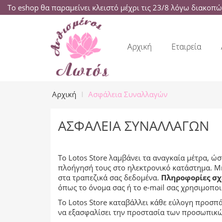
Το eshop θα παραμείνει κλειστό μέχρι τις 23/8 λόγω διακοπ
Αρχική
Εταιρεία
Αρχική
Ασφάλεια Συναλλαγών
ΑΣΦΆΛΕΙΑ ΣΥΝΑΛΛΑΓΏΝ
Το Lotos Store λαμβάνει τα αναγκαία μέτρα, 
πλοήγησή τους στο ηλεκτρονικό κατάστημα. Μη
στα τραπεζικά σας δεδομένα.
Πληροφορίες σχε
όπως το όνομα σας ή το e-mail σας χρησιμοποι
Το Lotos Store καταβάλλει κάθε εύλογη προσ
να εξασφαλίσει την προστασία των προσωπικών