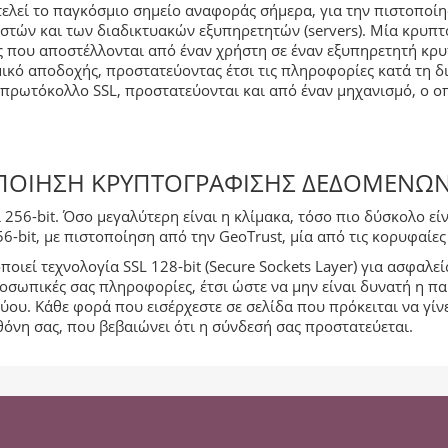
τελεί το παγκόσμιο σημείο αναφοράς σήμερα, για την πιστοποί
στών και των διαδικτυακών εξυπηρετητών (servers). Μία κρυπ
ες που αποστέλλονται από έναν χρήστη σε έναν εξυπηρετητή κ
κό αποδοχής, προστατεύοντας έτσι τις πληροφορίες κατά τη δ
 πρωτόκολλο SSL, προστατεύονται και από έναν μηχανισμό, ο ο
ΟΠΟΊΗΣΗ ΚΡΥΠΤΟΓΡΆΦΙΣΗΣ ΔΕΔΟΜΈΝΩΝ
και 256-bit. Όσο μεγαλύτερη είναι η κλίμακα, τόσο πιο δύσκολο 
256-bit, με πιστοποίηση από την GeoTrust, μία από τις κορυφαί
οιεί τεχνολογία SSL 128-bit (Secure Sockets Layer) για ασφαλε
σωπικές σας πληροφορίες, έτσι ώστε να μην είναι δυνατή η π
τύου. Kάθε φορά που εισέρχεστε σε σελίδα που πρόκειται να γί
όνη σας, που βεβαιώνει ότι η σύνδεσή σας προστατεύεται.