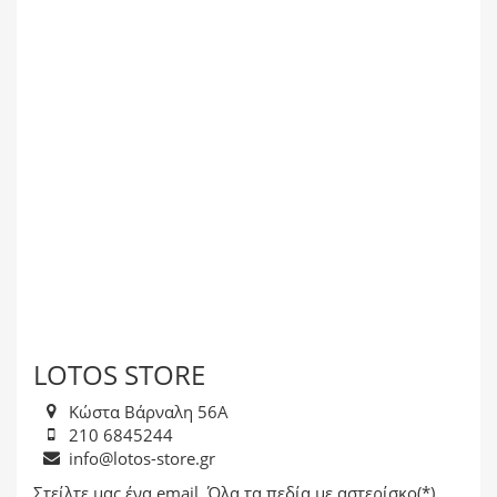
LOTOS STORE
Κώστα Βάρναλη 56Α
210 6845244
info@lotos-store.gr
Στείλτε μας ένα email. Όλα τα πεδία με αστερίσκο(*)