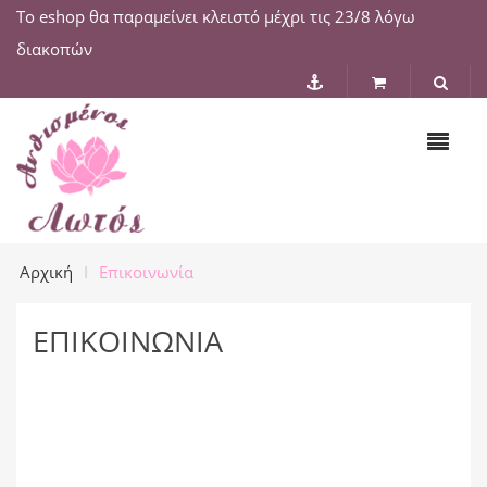
Το eshop θα παραμείνει κλειστό μέχρι τις 23/8 λόγω
διακοπών
Αρχική
Επικοινωνία
ΕΠΙΚΟΙΝΩΝΊΑ