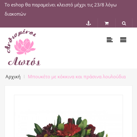
Το eshop θα παραμείνει κλειστό μέχρι τις 23/8 λόγω
διακοπών
Αρχική
Μπουκέτο με κόκκινα και πράσινα λουλούδια