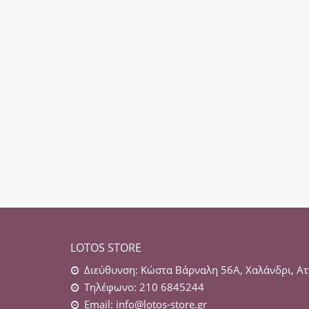
LOTOS STORE
Διεύθυνση: Κώστα Βάρναλη 56Α, Χαλάνδρι, Ατ
Τηλέφωνο: 210 6845244
Email:
info@lotos-store.gr