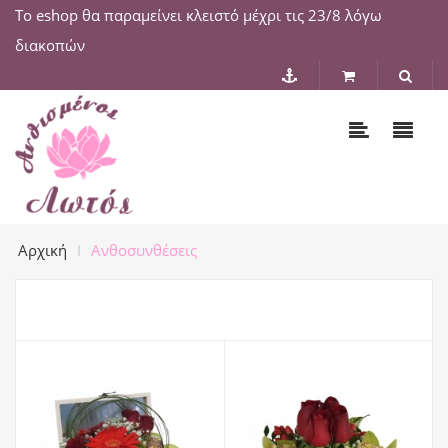
Το eshop θα παραμείνει κλειστό μέχρι τις 23/8 λόγω
διακοπών
Αρχική
Ανθοσυνθέσεις