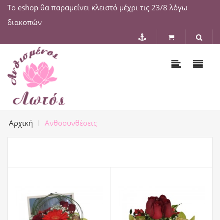
Το eshop θα παραμείνει κλειστό μέχρι τις 23/8 λόγω
διακοπών
Αρχική
Ανθοσυνθέσεις