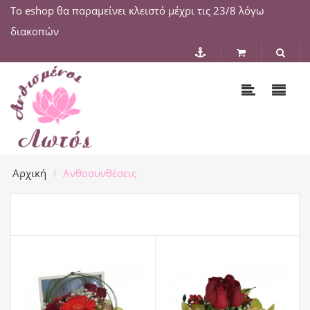
Το eshop θα παραμείνει κλειστό μέχρι τις 23/8 λόγω
διακοπών
Αρχική
Ανθοσυνθέσεις