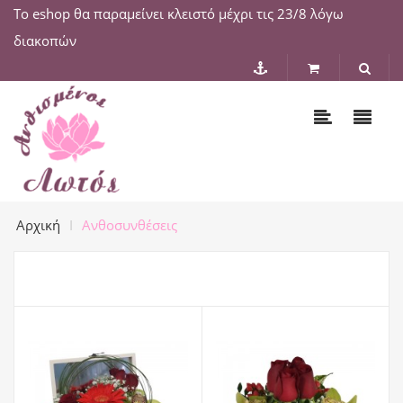
Το eshop θα παραμείνει κλειστό μέχρι τις 23/8 λόγω
διακοπών
Αρχική
Ανθοσυνθέσεις