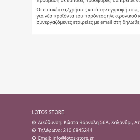
πρόσβαση σε κάποιες προσφορές, θα πρέπει να
Οι επισκέπτες/χρήστες κατά την εγγραφή τους 
για νέα προϊόντα του παρόντος ηλεκτρονικού κ
συνεργαζόμενες εταιρείες με email στη δηλωθ
LOTOS STORE
Διεύθυνση: Κώστα Βάρναλη 56Α, Χαλάνδρι, Ατ
Τηλέφωνο: 210 6845244
Email:
info@lotos-store.gr