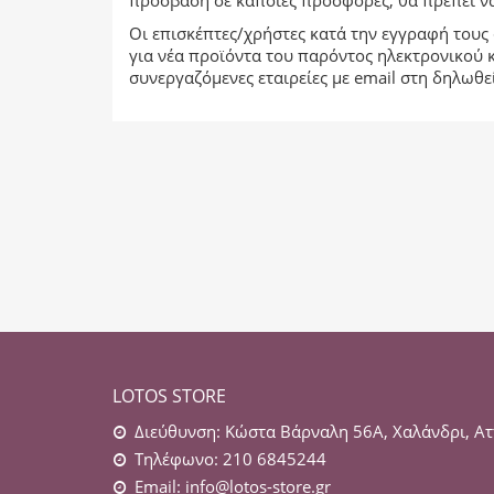
πρόσβαση σε κάποιες προσφορές, θα πρέπει να
Οι επισκέπτες/χρήστες κατά την εγγραφή τους 
για νέα προϊόντα του παρόντος ηλεκτρονικού κ
συνεργαζόμενες εταιρείες με email στη δηλωθ
LOTOS STORE
Διεύθυνση: Κώστα Βάρναλη 56Α, Χαλάνδρι, Ατ
Τηλέφωνο: 210 6845244
Email:
info@lotos-store.gr