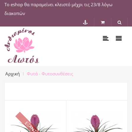
Το eshop θα παραμείνει κλειστό μέχρι τις 23/8 λόγω
διακοπών
Αρχική
Φυτά - Φυτοσυνθέσεις