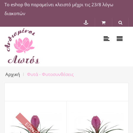
Το eshop θα παραμείνει κλειστό μέχρι τις 23/8 λόγω
διακοπών
Αρχική
Φυτά - Φυτοσυνθέσεις