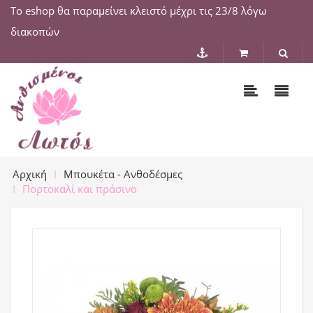
Το eshop θα παραμείνει κλειστό μέχρι τις 23/8 λόγω
διακοπών
Αρχική
Μπουκέτα - Ανθοδέσμες
Πορτοκαλί και πράσινο