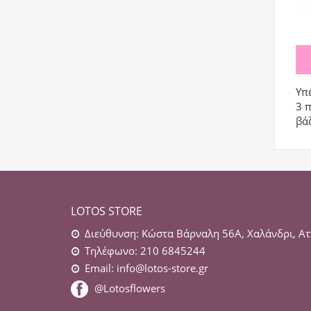
Υπ
3 
βά
LOTOS STORE
Διεύθυνση: Κώστα Βάρναλη 56Α, Χαλάνδρι, Ατ
Τηλέφωνο: 210 6845244
Email:
info@lotos-store.gr
@Lotosflowers