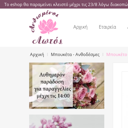
Το eshop θα παραμείνει κλειστό μέχρι τις 23/8 λόγω διακοπ
Αρχική
Εταιρεία
Αρχική
Μπουκέτα - Ανθοδέσμες
Μπουκέτο 