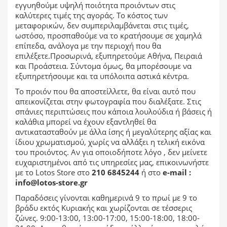
εγγυηθούμε υψηλή ποιότητα προιόντων στις
καλύτερες τιμές της αγοράς. Το κόστος των
μεταφορικών, δεν συμπεριλαμβάνεται στις τιμές,
ωστόσο, προσπαθούμε να το κρατήσουμε σε χαμηλά
επίπεδα, ανάλογα με την περιοχή που θα
επιλέξετε.Προσωρινά, εξυπηρετούμε Αθήνα, Πειραιά
και Προάστεια. Σύντομα όμως, θα μπορέσουμε να
εξυπηρετήσουμε και τα υπόλοιπα αστικά κέντρα.
Το προιόν που θα αποστείλλετε, θα είναι αυτό που
απεικονίζεται στην φωτογραφία που διαλέξατε. Στις
σπάνιες περιπτώσεις που κάποια λουλούδια ή βάσεις ή
καλάθια μπορεί να έχουν εξαντληθεί θα
αντικατασταθούν με άλλα ίσης ή μεγαλύτερης αξίας και
ίδιου χρωματισμού, χωρίς να αλλάξει η τελική εικόνα
του προιόντος. Αν για οποιοδήποτε λόγο , δεν μείνετε
ευχαριστημένοι από τις υπηρεσίες μας, επικοινωνήστε
με το Lotos Store στο
210 6845244
ή στο
e-mail :
info@lotos-store.gr
Παραδόσεις γίνονται καθημερινά 9 το πρωί με 9 το
βράδυ εκτός Κυριακής και χωρίζονται σε τέσσερις
ζώνες. 9:00-13:00, 13:00-17:00, 15:00-18:00, 18:00-