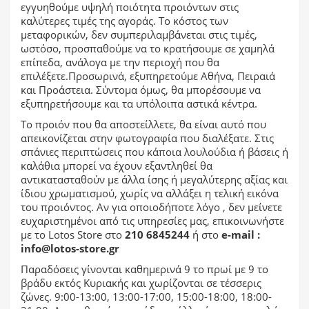
εγγυηθούμε υψηλή ποιότητα προιόντων στις
καλύτερες τιμές της αγοράς. Το κόστος των
μεταφορικών, δεν συμπεριλαμβάνεται στις τιμές,
ωστόσο, προσπαθούμε να το κρατήσουμε σε χαμηλά
επίπεδα, ανάλογα με την περιοχή που θα
επιλέξετε.Προσωρινά, εξυπηρετούμε Αθήνα, Πειραιά
και Προάστεια. Σύντομα όμως, θα μπορέσουμε να
εξυπηρετήσουμε και τα υπόλοιπα αστικά κέντρα.
Το προιόν που θα αποστείλλετε, θα είναι αυτό που
απεικονίζεται στην φωτογραφία που διαλέξατε. Στις
σπάνιες περιπτώσεις που κάποια λουλούδια ή βάσεις ή
καλάθια μπορεί να έχουν εξαντληθεί θα
αντικατασταθούν με άλλα ίσης ή μεγαλύτερης αξίας και
ίδιου χρωματισμού, χωρίς να αλλάξει η τελική εικόνα
του προιόντος. Αν για οποιοδήποτε λόγο , δεν μείνετε
ευχαριστημένοι από τις υπηρεσίες μας, επικοινωνήστε
με το Lotos Store στο
210 6845244
ή στο
e-mail :
info@lotos-store.gr
Παραδόσεις γίνονται καθημερινά 9 το πρωί με 9 το
βράδυ εκτός Κυριακής και χωρίζονται σε τέσσερις
ζώνες. 9:00-13:00, 13:00-17:00, 15:00-18:00, 18:00-