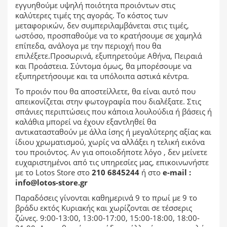
εγγυηθούμε υψηλή ποιότητα προιόντων στις
καλύτερες τιμές της αγοράς. Το κόστος των
μεταφορικών, δεν συμπεριλαμβάνεται στις τιμές,
ωστόσο, προσπαθούμε να το κρατήσουμε σε χαμηλά
επίπεδα, ανάλογα με την περιοχή που θα
επιλέξετε.Προσωρινά, εξυπηρετούμε Αθήνα, Πειραιά
και Προάστεια. Σύντομα όμως, θα μπορέσουμε να
εξυπηρετήσουμε και τα υπόλοιπα αστικά κέντρα.
Το προιόν που θα αποστείλλετε, θα είναι αυτό που
απεικονίζεται στην φωτογραφία που διαλέξατε. Στις
σπάνιες περιπτώσεις που κάποια λουλούδια ή βάσεις ή
καλάθια μπορεί να έχουν εξαντληθεί θα
αντικατασταθούν με άλλα ίσης ή μεγαλύτερης αξίας και
ίδιου χρωματισμού, χωρίς να αλλάξει η τελική εικόνα
του προιόντος. Αν για οποιοδήποτε λόγο , δεν μείνετε
ευχαριστημένοι από τις υπηρεσίες μας, επικοινωνήστε
με το Lotos Store στο
210 6845244
ή στο
e-mail :
info@lotos-store.gr
Παραδόσεις γίνονται καθημερινά 9 το πρωί με 9 το
βράδυ εκτός Κυριακής και χωρίζονται σε τέσσερις
ζώνες. 9:00-13:00, 13:00-17:00, 15:00-18:00, 18:00-