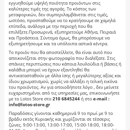
εγγυηθούμε υψηλή ποιότητα προιόντων στις
καλύτερες τιμές της αγοράς. Το κόστος των
μεταφορικών, δεν συμπεριλαμβάνεται στις τιμές,
ωστόσο, προσπαθούμε να το κρατήσουμε σε χαμηλά
επίπεδα, ανάλογα με την περιοχή που θα
επιλέξετε.Προσωρινά, εξυπηρετούμε Αθήνα, Πειραιά
και Προάστεια. Σύντομα όμως, θα μπορέσουμε να
εξυπηρετήσουμε και τα υπόλοιπα αστικά κέντρα.
Το προιόν που θα αποστείλλετε, θα είναι αυτό που
απεικονίζεται στην φωτογραφία που διαλέξατε. Στις
σπάνιες περιπτώσεις που κάποια λουλούδια ή βάσεις ή
καλάθια μπορεί να έχουν εξαντληθεί θα
αντικατασταθούν με άλλα ίσης ή μεγαλύτερης αξίας και
ίδιου χρωματισμού, χωρίς να αλλάξει η τελική εικόνα
του προιόντος. Αν για οποιοδήποτε λόγο , δεν μείνετε
ευχαριστημένοι από τις υπηρεσίες μας, επικοινωνήστε
με το Lotos Store στο
210 6845244
ή στο
e-mail :
info@lotos-store.gr
Παραδόσεις γίνονται καθημερινά 9 το πρωί με 9 το
βράδυ εκτός Κυριακής και χωρίζονται σε τέσσερις
ζώνες. 9:00-13:00, 13:00-17:00, 15:00-18:00, 18:00-