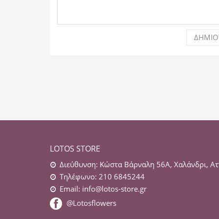
ΔΗΜΙΟ
LOTOS STORE
Διεύθυνση: Κώστα Βάρναλη 56Α, Χαλάνδρι, Ατ
Τηλέφωνο: 210 6845244
Email:
info@lotos-store.gr
@Lotosflowers