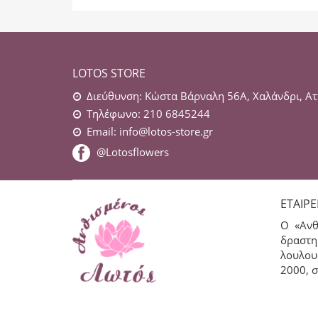
LOTOS STORE
Διεύθυνση: Κώστα Βάρναλη 56Α, Χαλάνδρι, Ατ
Τηλέφωνο: 210 6845244
Email:
info@lotos-store.gr
@Lotosflowers
ΕΤΑΙΡΕ
Ο «Ανθ
δραστη
λουλου
2000, σ