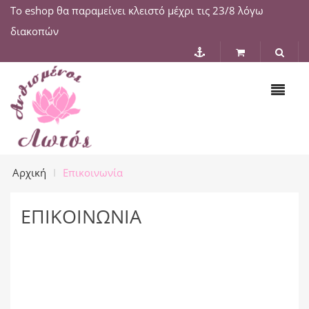
Το eshop θα παραμείνει κλειστό μέχρι τις 23/8 λόγω
διακοπών
Αρχική
Επικοινωνία
ΕΠΙΚΟΙΝΩΝΊΑ