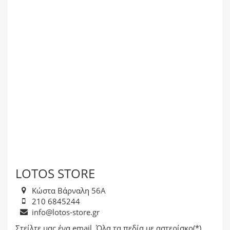
LOTOS STORE
Κώστα Βάρναλη 56Α
210 6845244
info@lotos-store.gr
Στείλτε μας ένα email. Όλα τα πεδία με αστερίσκο(*)