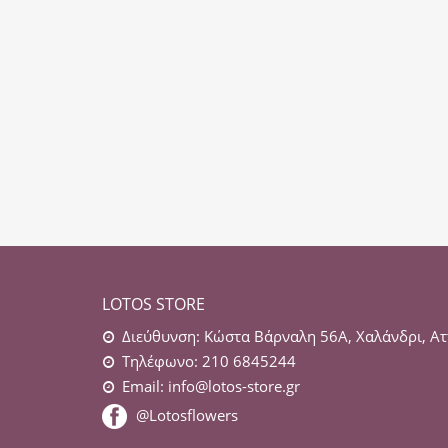
LOTOS STORE
Διεύθυνση: Κώστα Βάρναλη 56Α, Χαλάνδρι, Ατ
Τηλέφωνο: 210 6845244
Email:
info@lotos-store.gr
@Lotosflowers