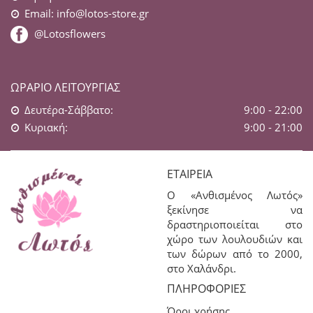
Email:
info@lotos-store.gr
@Lotosflowers
ΩΡΆΡΙΟ ΛΕΙΤΟΥΡΓΊΑΣ
Δευτέρα-Σάββατο:
9:00 - 22:00
Κυριακή:
9:00 - 21:00
ΕΤΑΙΡΕΊΑ
Ο «Ανθισμένος Λωτός»
ξεκίνησε να
δραστηριοποιείται στο
χώρο των λουλουδιών και
των δώρων από το 2000,
στο Χαλάνδρι.
ΠΛΗΡΟΦΟΡΊΕΣ
Όροι χρήσης