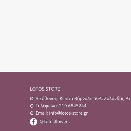
LOTOS STORE
Διεύθυνση: Κώστα Βάρναλη 56Α, Χαλάνδρι, Ατ
Τηλέφωνο: 210 6845244
Email:
info@lotos-store.gr
@Lotosflowers