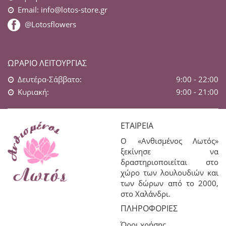
Email:
info@lotos-store.gr
@Lotosflowers
ΩΡΆΡΙΟ ΛΕΙΤΟΥΡΓΊΑΣ
Δευτέρα-Σάββατο:
9:00 - 22:00
Κυριακή:
9:00 - 21:00
ΕΤΑΙΡΕΊΑ
Ο «Ανθισμένος Λωτός»
ξεκίνησε να
δραστηριοποιείται στο
χώρο των λουλουδιών και
των δώρων από το 2000,
στο Χαλάνδρι.
ΠΛΗΡΟΦΟΡΊΕΣ
Όροι χρήσης