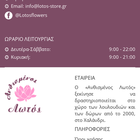
Email:
info@lotos-store.gr
@Lotosflowers
ΩΡΆΡΙΟ ΛΕΙΤΟΥΡΓΊΑΣ
Δευτέρα-Σάββατο:
9:00 - 22:00
Κυριακή:
9:00 - 21:00
ΕΤΑΙΡΕΊΑ
Ο «Ανθισμένος Λωτός»
ξεκίνησε να
δραστηριοποιείται στο
χώρο των λουλουδιών και
των δώρων από το 2000,
στο Χαλάνδρι.
ΠΛΗΡΟΦΟΡΊΕΣ
Όροι χρήσης