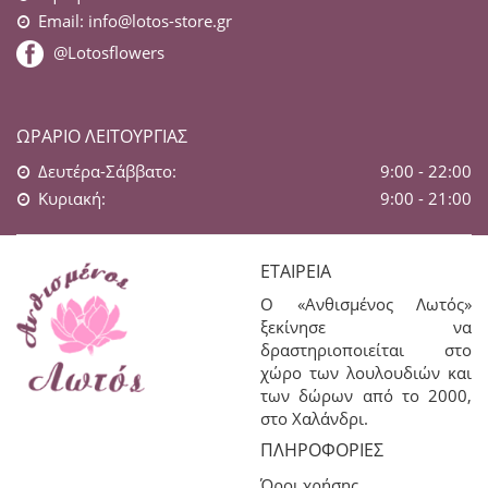
Email:
info@lotos-store.gr
@Lotosflowers
ΩΡΆΡΙΟ ΛΕΙΤΟΥΡΓΊΑΣ
Δευτέρα-Σάββατο:
9:00 - 22:00
Κυριακή:
9:00 - 21:00
ΕΤΑΙΡΕΊΑ
Ο «Ανθισμένος Λωτός»
ξεκίνησε να
δραστηριοποιείται στο
χώρο των λουλουδιών και
των δώρων από το 2000,
στο Χαλάνδρι.
ΠΛΗΡΟΦΟΡΊΕΣ
Όροι χρήσης