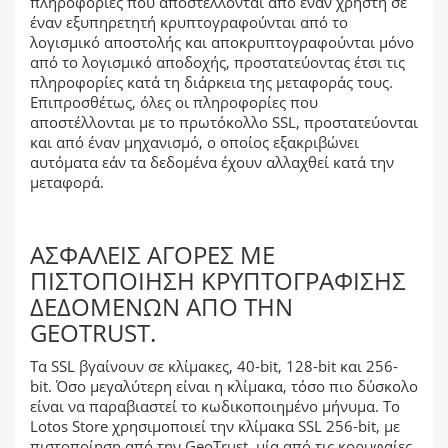
πληροφορίες που αποστέλλονται από έναν χρήστη σε
έναν εξυπηρετητή κρυπτογραφούνται από το
λογισμικό αποστολής και αποκρυπτογραφούνται μόνο
από το λογισμικό αποδοχής, προστατεύοντας έτσι τις
πληροφορίες κατά τη διάρκεια της μεταφοράς τους.
Επιπροσθέτως, όλες οι πληροφορίες που
αποστέλλονται με το πρωτόκολλο SSL, προστατεύονται
και από έναν μηχανισμό, ο οποίος εξακριβώνει
αυτόματα εάν τα δεδομένα έχουν αλλαχθεί κατά την
μεταφορά.
ΑΣΦΑΛΕΊΣ ΑΓΟΡΈΣ ΜΕ
ΠΙΣΤΟΠΟΊΗΣΗ ΚΡΥΠΤΟΓΡΆΦΙΣΗΣ
ΔΕΔΟΜΈΝΩΝ ΑΠΌ ΤΗΝ
GEOTRUST.
Τα SSL βγαίνουν σε κλίμακες, 40-bit, 128-bit και 256-
bit. Όσο μεγαλύτερη είναι η κλίμακα, τόσο πιο δύσκολο
είναι να παραβιαστεί το κωδικοποιημένο μήνυμα. Το
Lotos Store χρησιμοποιεί την κλίμακα SSL 256-bit, με
πιστοποίηση από την GeoTrust, μία από τις κορυφαίες