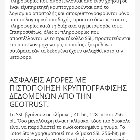
πληροφορίες που αποστέλλονται από έναν χρήστη σε
έναν εξυπηρετητή κρυπτογραφούνται από το
λογισμικό αποστολής και αποκρυπτογραφούνται μόνο
από το λογισμικό αποδοχής, προστατεύοντας έτσι τις
πληροφορίες κατά τη διάρκεια της μεταφοράς τους.
Επιπροσθέτως, όλες οι πληροφορίες που
αποστέλλονται με το πρωτόκολλο SSL, προστατεύονται
και από έναν μηχανισμό, ο οποίος εξακριβώνει
αυτόματα εάν τα δεδομένα έχουν αλλαχθεί κατά την
μεταφορά.
ΑΣΦΑΛΕΊΣ ΑΓΟΡΈΣ ΜΕ
ΠΙΣΤΟΠΟΊΗΣΗ ΚΡΥΠΤΟΓΡΆΦΙΣΗΣ
ΔΕΔΟΜΈΝΩΝ ΑΠΌ ΤΗΝ
GEOTRUST.
Τα SSL βγαίνουν σε κλίμακες, 40-bit, 128-bit και 256-
bit. Όσο μεγαλύτερη είναι η κλίμακα, τόσο πιο δύσκολο
είναι να παραβιαστεί το κωδικοποιημένο μήνυμα. Το
Lotos Store χρησιμοποιεί την κλίμακα SSL 256-bit, με
πιστοποίηση από την GeoTrust, μία από τις κορυφαίες