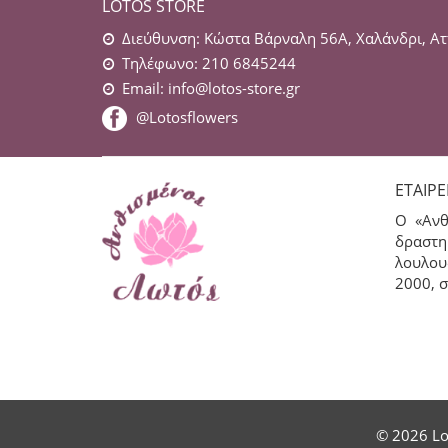
LOTOS STORE
Διεύθυνση: Κώστα Βάρναλη 56Α, Χαλάνδρι, Ατ
Τηλέφωνο: 210 6845244
Email:
info@lotos-store.gr
@Lotosflowers
ΕΤΑΙΡΕ
Ο «Ανθ
δραστη
λουλου
2000, σ
© 2026 Lo