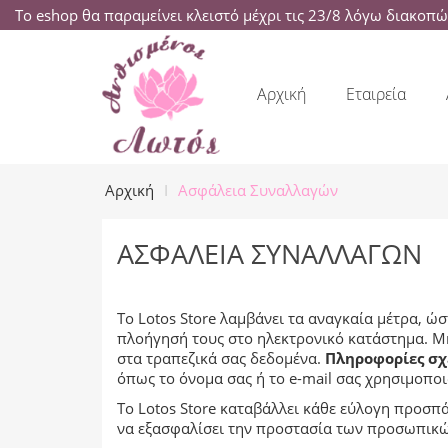
Το eshop θα παραμείνει κλειστό μέχρι τις 23/8 λόγω διακοπ
Αρχική
Εταιρεία
Αρχική
Ασφάλεια Συναλλαγών
ΑΣΦΆΛΕΙΑ ΣΥΝΑΛΛΑΓΏΝ
Το Lotos Store λαμβάνει τα αναγκαία μέτρα, 
πλοήγησή τους στο ηλεκτρονικό κατάστημα. Μη
στα τραπεζικά σας δεδομένα.
Πληροφορίες σχε
όπως το όνομα σας ή το e-mail σας χρησιμοποι
Το Lotos Store καταβάλλει κάθε εύλογη προσ
να εξασφαλίσει την προστασία των προσωπικών