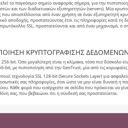
τελεί το παγκόσμιο σημείο αναφοράς σήμερα, για την πιστοποί
στών και των διαδικτυακών εξυπηρετητών (servers). Μία κρυπ
ες που αποστέλλονται από έναν χρήστη σε έναν εξυπηρετητή κ
κό αποδοχής, προστατεύοντας έτσι τις πληροφορίες κατά τη δ
 πρωτόκολλο SSL, προστατεύονται και από έναν μηχανισμό, ο ο
ΟΠΟΊΗΣΗ ΚΡΥΠΤΟΓΡΆΦΙΣΗΣ ΔΕΔΟΜΈΝΩΝ
και 256-bit. Όσο μεγαλύτερη είναι η κλίμακα, τόσο πιο δύσκολο 
256-bit, με πιστοποίηση από την GeoTrust, μία από τις κορυφαί
οιεί τεχνολογία SSL 128-bit (Secure Sockets Layer) για ασφαλε
σωπικές σας πληροφορίες, έτσι ώστε να μην είναι δυνατή η π
τύου. Kάθε φορά που εισέρχεστε σε σελίδα που πρόκειται να γί
όνη σας, που βεβαιώνει ότι η σύνδεσή σας προστατεύεται.