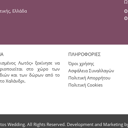
Ω
τικής, Ελλάδα
ΊΑ
ΠΛΗΡΟΦΟΡΊΕΣ
ισμένος Λωτός» ξεκίνησε να
Όροι χρήσης
ριοποιείται στο χώρο των
Ασφάλεια Συναλλαγών
διών και των δώρων από το
Πολιτική Απορρήτου
το Χαλάνδρι.
Πολιτική Cookies
tos Wedding. All Rights Reserved. Development and Marketing 