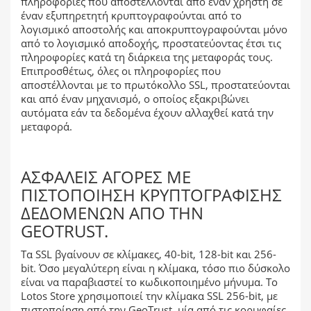
πληροφορίες που αποστέλλονται από έναν χρήστη σε
έναν εξυπηρετητή κρυπτογραφούνται από το
λογισμικό αποστολής και αποκρυπτογραφούνται μόνο
από το λογισμικό αποδοχής, προστατεύοντας έτσι τις
πληροφορίες κατά τη διάρκεια της μεταφοράς τους.
Επιπροσθέτως, όλες οι πληροφορίες που
αποστέλλονται με το πρωτόκολλο SSL, προστατεύονται
και από έναν μηχανισμό, ο οποίος εξακριβώνει
αυτόματα εάν τα δεδομένα έχουν αλλαχθεί κατά την
μεταφορά.
ΑΣΦΑΛΕΊΣ ΑΓΟΡΈΣ ΜΕ
ΠΙΣΤΟΠΟΊΗΣΗ ΚΡΥΠΤΟΓΡΆΦΙΣΗΣ
ΔΕΔΟΜΈΝΩΝ ΑΠΌ ΤΗΝ
GEOTRUST.
Τα SSL βγαίνουν σε κλίμακες, 40-bit, 128-bit και 256-
bit. Όσο μεγαλύτερη είναι η κλίμακα, τόσο πιο δύσκολο
είναι να παραβιαστεί το κωδικοποιημένο μήνυμα. Το
Lotos Store χρησιμοποιεί την κλίμακα SSL 256-bit, με
πιστοποίηση από την GeoTrust, μία από τις κορυφαίες