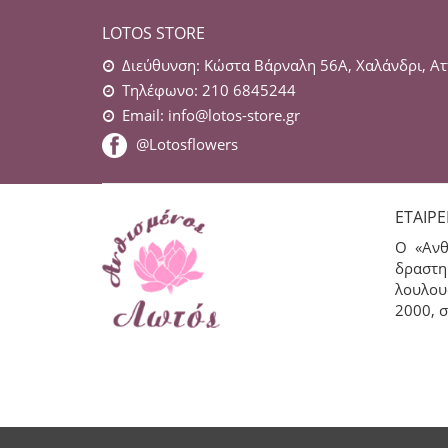
LOTOS STORE
Διεύθυνση: Κώστα Βάρναλη 56Α, Χαλάνδρι, Ατ
Τηλέφωνο: 210 6845244
Email:
info@lotos-store.gr
@Lotosflowers
ΕΤΑΙΡΕ
Ο «Ανθ
δραστη
λουλου
2000, σ