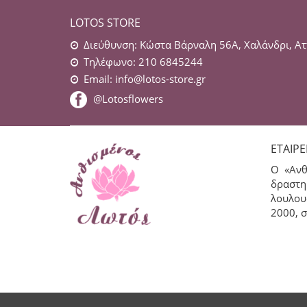
LOTOS STORE
Διεύθυνση: Κώστα Βάρναλη 56Α, Χαλάνδρι, Ατ
Τηλέφωνο: 210 6845244
Email:
info@lotos-store.gr
@Lotosflowers
ΕΤΑΙΡΕ
Ο «Ανθ
δραστη
λουλου
2000, σ