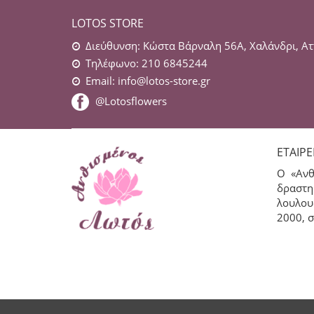
LOTOS STORE
Διεύθυνση: Κώστα Βάρναλη 56Α, Χαλάνδρι, Ατ
Τηλέφωνο: 210 6845244
Email:
info@lotos-store.gr
@Lotosflowers
ΕΤΑΙΡΕ
Ο «Ανθ
δραστη
λουλου
2000, σ