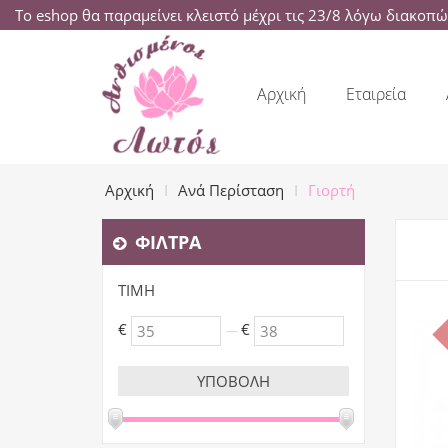
Το eshop θα παραμείνει κλειστό μέχρι τις 23/8 λόγω διακοπ
Αρχική
Εταιρεία
Αρχική
Ανά Περίσταση
Γιορτή
ΦΊΛΤΡΑ
ΤΙΜΉ
€
€