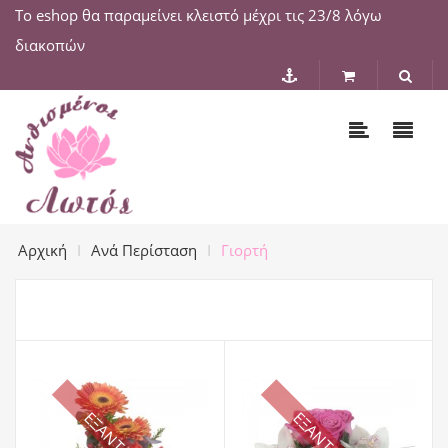
Το eshop θα παραμείνει κλειστό μέχρι τις 23/8 λόγω
διακοπών
Αρχική
Ανά Περίσταση
Γιορτή