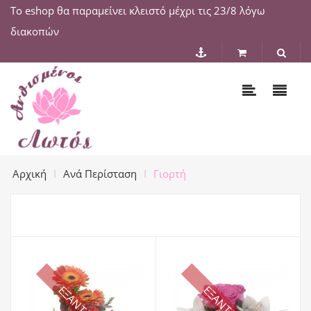
Το eshop θα παραμείνει κλειστό μέχρι τις 23/8 λόγω
διακοπών
Αρχική
Ανά Περίσταση
Γιορτή