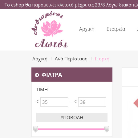
Το eshop θα παραμείνει κλειστό μέχρι τις 23/8 λόγω διακοπ
Αρχική
Εταιρεία
Αρχική
Ανά Περίσταση
Γιορτή
ΦΊΛΤΡΑ
ΤΙΜΉ
€
€