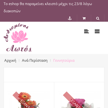
Το eshop θα παραμείνει κλειστό μέχρι τις 23/8 λόγω
διακοπών
Αρχική
Ανά Περίσταση
Γεννητούρια