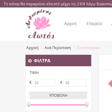
Το eshop θα παραμείνει κλειστό μέχρι τις 23/8 λόγω διακοπ
Αρχική
Εταιρεία
Αρχική
Ανά Περίσταση
Γεννητούρια
ΦΊΛΤΡΑ
ΤΙΜΉ
€
€