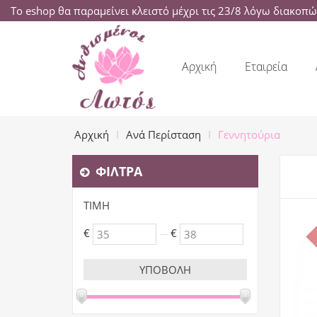
Το eshop θα παραμείνει κλειστό μέχρι τις 23/8 λόγω διακοπ
Αρχική
Εταιρεία
Αρχική
Ανά Περίσταση
Γεννητούρια
ΦΊΛΤΡΑ
ΤΙΜΉ
€
€