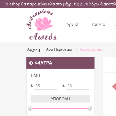
Το eshop θα παραμείνει κλειστό μέχρι τις 23/8 λόγω διακοπ
Αρχική
Εταιρεία
Αρχική
Ανά Περίσταση
Γεννητούρια
ΦΊΛΤΡΑ
ΤΙΜΉ
€
€