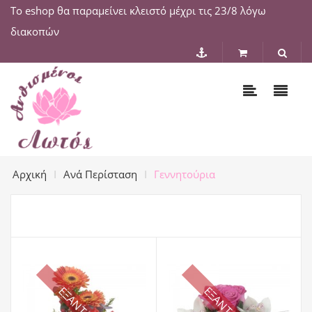
Το eshop θα παραμείνει κλειστό μέχρι τις 23/8 λόγω
διακοπών
Αρχική
Ανά Περίσταση
Γεννητούρια