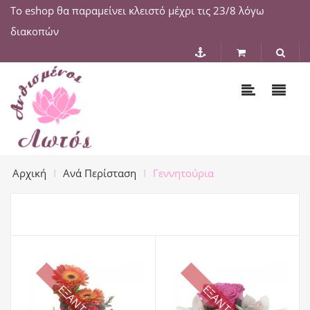
Το eshop θα παραμείνει κλειστό μέχρι τις 23/8 λόγω
διακοπών
Αρχική
Ανά Περίσταση
Γεννητούρια