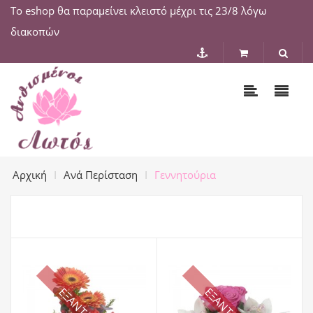
Το eshop θα παραμείνει κλειστό μέχρι τις 23/8 λόγω
διακοπών
Αρχική
Ανά Περίσταση
Γεννητούρια