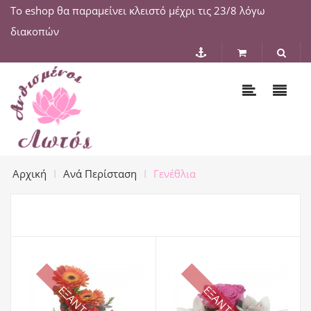
Το eshop θα παραμείνει κλειστό μέχρι τις 23/8 λόγω
διακοπών
Αρχική
Ανά Περίσταση
Γενέθλια