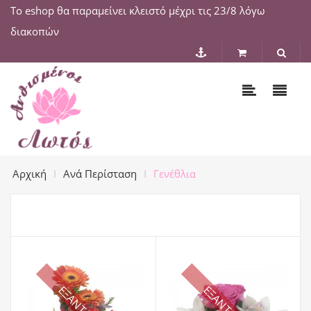
Το eshop θα παραμείνει κλειστό μέχρι τις 23/8 λόγω
διακοπών
Αρχική
Ανά Περίσταση
Γενέθλια