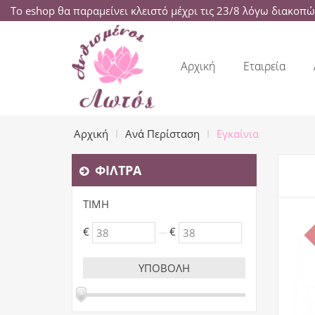
Το eshop θα παραμείνει κλειστό μέχρι τις 23/8 λόγω διακοπ
Αρχική
Εταιρεία
Αρχική
Ανά Περίσταση
Εγκαίνια
ΦΊΛΤΡΑ
ΤΙΜΉ
€
€