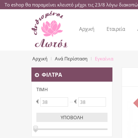
Το eshop θα παραμείνει κλειστό μέχρι τις 23/8 λόγω διακοπ
Αρχική
Εταιρεία
Αρχική
Ανά Περίσταση
Εγκαίνια
ΦΊΛΤΡΑ
ΤΙΜΉ
€
€