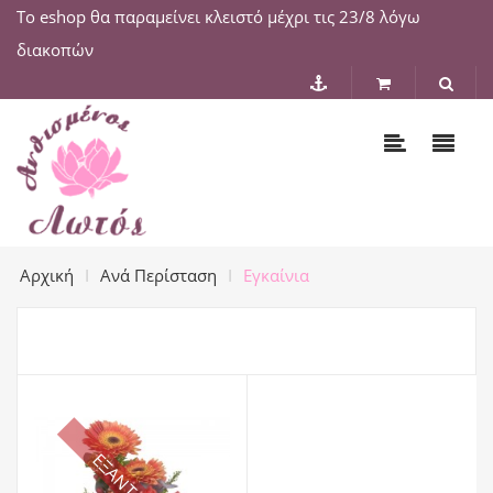
Το eshop θα παραμείνει κλειστό μέχρι τις 23/8 λόγω
διακοπών
Αρχική
Ανά Περίσταση
Εγκαίνια